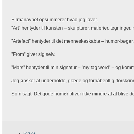
Firmanavnet opsummerer hvad jeg laver.
”Art” hentyder til kunsten – skulpturer, malerier, tegninger,
”Artefact” hentyder til det menneskeskabte – humor-bøger,
”From” giver sig selv.
”Mars” hentyder til min signatur – ”my tag word” – og komme
Jeg ønsker at underholde, glæde og forhåbentlig ”forskønne
Som sagt; Det gode humør bliver ikke mindre af at blive del
Forside