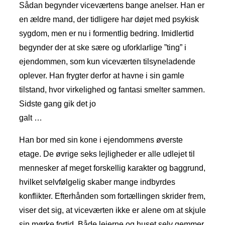
Sådan begynder viceværtens bange anelser. Han er
en ældre mand, der tidligere har døjet med psykisk
sygdom, men er nu i formentlig bedring. Imidlertid
begynder der at ske sære og uforklarlige ”ting” i
ejendommen, som kun viceværten tilsyneladende
oplever. Han frygter derfor at havne i sin gamle
tilstand, hvor virkelighed og fantasi smelter sammen.
Sidste gang gik det jo
galt …
Han bor med sin kone i ejendommens øverste
etage. De øvrige seks lejligheder er alle udlejet til
mennesker af meget forskellig karakter og baggrund,
hvilket selvfølgelig skaber mange indbyrdes
konflikter. Efterhånden som fortællingen skrider frem,
viser det sig, at viceværten ikke er alene om at skjule
sin mørke fortid. Både lejerne og huset selv gemmer