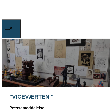
Skip
to
content
Menu
”VICEVÆRTEN ”
Pressemeddelelse