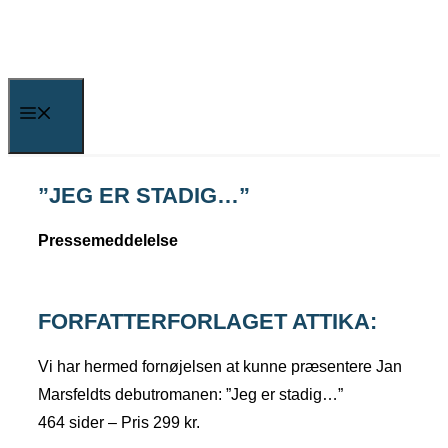
Skip
to
content
Menu
”JEG ER STADIG…”
Pressemeddelelse
FORFATTERFORLAGET ATTIKA:
Vi har hermed fornøjelsen at kunne præsentere Jan
Marsfeldts debutromanen: ”Jeg er stadig…”
464 sider – Pris 299 kr.