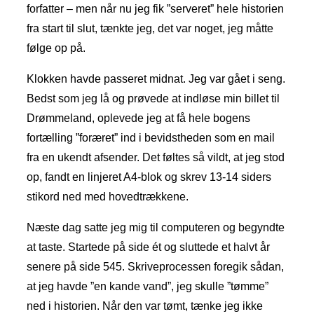
forfatter – men når nu jeg fik ”serveret” hele historien
fra start til slut, tænkte jeg, det var noget, jeg måtte
følge op på.
Klokken havde passeret midnat. Jeg var gået i seng.
Bedst som jeg lå og prøvede at indløse min billet til
Drømmeland, oplevede jeg at få hele bogens
fortælling ”foræret” ind i bevidstheden som en mail
fra en ukendt afsender. Det føltes så vildt, at jeg stod
op, fandt en linjeret A4-blok og skrev 13-14 siders
stikord ned med hovedtrækkene.
Næste dag satte jeg mig til computeren og begyndte
at taste. Startede på side ét og sluttede et halvt år
senere på side 545. Skriveprocessen foregik sådan,
at jeg havde ”en kande vand”, jeg skulle ”tømme”
ned i historien. Når den var tømt, tænke jeg ikke