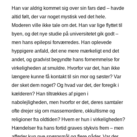
Han var aldrig kommet sig over sin fars død – havde
altid følt, der var noget mystisk ved det hele.
Moderen ville ikke tale om det. Han var lige flyttet til
byen, og det nye studie på universitetet gik godt –
men hans epilepsi forværredes. Han oplevede
hyppigere anfald, det ene mere mærkeligt end det
andet, og gradvist begyndte hans fornemmelse for
virkeligheden at smuldre. Hvorfor var det, han ikke
længere kunne få kontakt til sin mor og søster? Var
der sket dem noget? Og hvad var det, der foregik i
kælderen? Han tiltrækkes af pigen i
nabolejligheden, men hvorfor er det, deres samtaler
ofte drejer sig om massemordere, okkultisme og
religioner fra oldtiden? Hvem er hun i virkeligheden?
Hændelser fra hans fortid graves stykvis frem – men
afføder kun nye spørgsmål og flere gåder. Var der