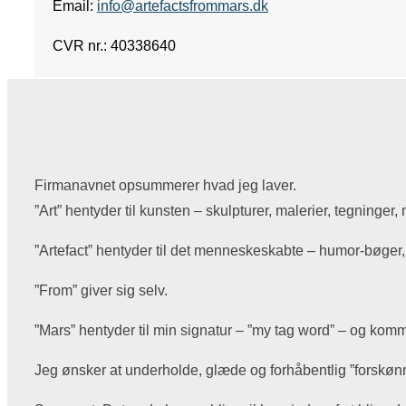
Email:
info@artefactsfrommars.dk
CVR nr.: 40338640
Firmanavnet opsummerer hvad jeg laver.
”Art” hentyder til kunsten – skulpturer, malerier, tegninger,
”Artefact” hentyder til det menneskeskabte – humor-bøger,
”From” giver sig selv.
”Mars” hentyder til min signatur – ”my tag word” – og komme
Jeg ønsker at underholde, glæde og forhåbentlig ”forskønne